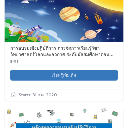
CS010
เริ่ม:
31
ส.ค.
2020
การอบรมเชิงปฏิบัติการ การจัดการเรียนรู้วิชา
วิทยาศาสตร์โลกและอวกาศ ระดับมัธยมศึกษาตอน
ปลาย (รายวิชาพื้นฐาน)
IPST
เรียนรู้เพิ่มเติม
Starts: 31 ส.ค. 2020
IPST
ES001