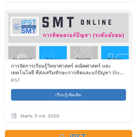
IPST
PD002
เริ่ม:
5
ก.ค.
2020
การจัดการเรียนรู้วิทยาศาสตร์ คณิตศาสตร์ และ
เทคโนโลยี ที่ส่งเสริมทักษะการคิดและแก้ปัญหา (ระดับ
มัธยมศึกษา)
IPST
เรียนรู้เพิ่มเติม
Starts: 5 ก.ค. 2020
IPST