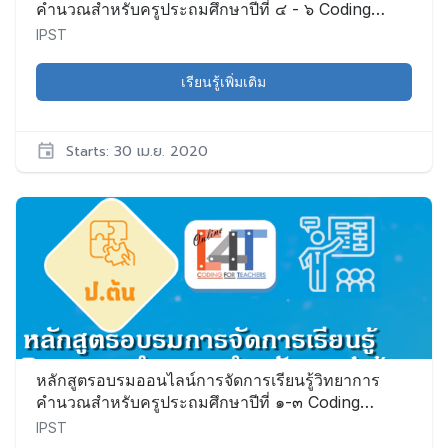
คำนวณสำหรับครูประถมศึกษาปีที่ ๔ - ๖ Coding
Online for Grade ๔-๖ Teacher (C๔T – ๗)
IPST
เรียนรู้เพิ่มเติม
Starts: 30 เม.ย. 2020
IPST
CS003
เริ่ม:
30
เม.ย.
2020
หลักสูตรอบรมออนไลน์การจัดการเรียนรู้วิทยาการ
คำนวณสำหรับครูประถมศึกษาปีที่ ๑-๓ Coding
Online for Grade ๑-๓ Teacher (C๔T–๖)
IPST