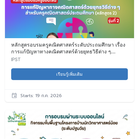
Sci024
เริ่ม:
16
ก.ค.
2026
หลักสูตรอบรมครูคณิตศาสตร์ระดับประถมศึกษา เรื่อง
การแก้ปัญหาทางคณิตศาสตร์ด้วยยุทธวิธีต่าง ๆ
(หลักสูตร 2) (รุ่นที่ 2)
IPST
เรียนรู้เพิ่มเติม
Starts: 19 ก.ค. 2026
IPST
Math021
เริ่ม: