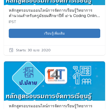
หลักสูตรอบรมออนไลน์การจัดการเรียนรู้วิทยาการ
คำนวณสำหรับครูมัธยมศึกษาปีที่ ๔-๖ Coding Online
Grade ๑๐-๑๒ Teacher (C๔T-๙)
IPST
เรียนรู้เพิ่มเติม
Starts: 30 เม.ย. 2020
IPST
CS002
เริ่ม:
30
เม.ย.
2020
หลักสูตรอบรมออนไลน์การจัดการเรียนรู้วิทยาการ