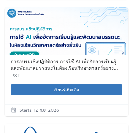
IPST
Sci025
เริ่ม:
28
ส.ค.
2026
การอบรมเชิงปฏิบัติการ การใช้ AI เพื่อจัดการเรียนรู้
และพัฒนาสมรรถนะในห้องเรียนวิทยาศาสตร์อย่าง
ยั่งยืน (ทดลองใช้)
IPST
เรียนรู้เพิ่มเติม
Starts: 12 ก.ย. 2026
IPST