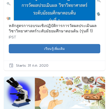
เริ่ม:
20
ก.ค.
2020
หลักสูตรการอบรมเชิงปฏิบัติการการวัดผลประเมินผล
วิชาวิทยาศาสตร์ระดับมัธยมศึกษาตอนต้น (รุ่นที่ 1)
IPST
เรียนรู้เพิ่มเติม
Starts: 31 ก.ค. 2020
IPST
NA001
เริ่ม:
31
ก.ค.
2020