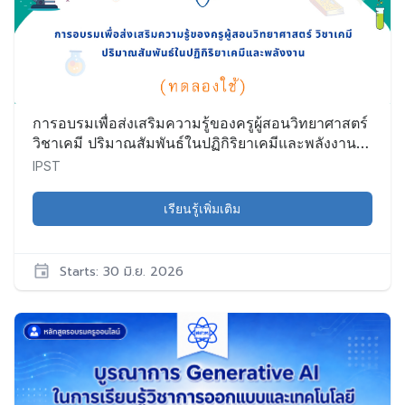
เริ่ม:
11
พ.ค.
2026
การอบรมเพื่อส่งเสริมความรู้ของครูผู้สอนวิทยาศาสตร์
วิชาเคมี ปริมาณสัมพันธ์ในปฏิกิริยาเคมีและพลังงาน
(ทดลองใช้)
IPST
เรียนรู้เพิ่มเติม
Starts: 30 มิ.ย. 2026
IPST
CHEM005
เริ่ม:
30