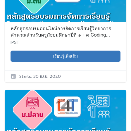
1
มี.ค.
2020
หลักสูตรอบรมออนไลน์การจัดการเรียนรู้วิทยาการ
คำนวณสำหรับครูมัธยมศึกษาปีที่ ๑ - ๓ Coding
Online for Grade ๗-๙ Teacher (C๔T – ๘)
IPST
เรียนรู้เพิ่มเติม
Starts: 30 เม.ย. 2020
IPST
CS001
เริ่ม:
30
เม.ย.
2020